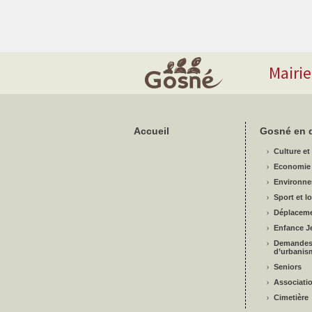
Mairi
Accueil
Gosné en d
Culture et 
Economie
Environn
Sport et lo
Déplacem
Enfance J
Demande
d’urbanis
Seniors
Associati
Cimetière