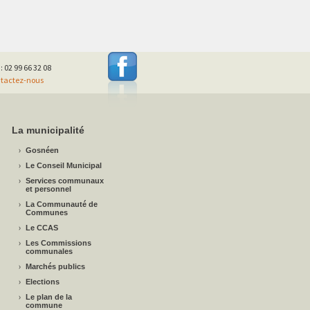
 : 02 99 66 32 08
tactez-nous
La municipalité
Gosnéen
Le Conseil Municipal
Services communaux
et personnel
La Communauté de
Communes
Le CCAS
Les Commissions
communales
Marchés publics
Elections
Le plan de la
commune