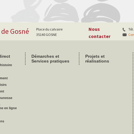
Nous
e de Gosné
Place du calvaire
Tél.
35140 GOSNE
Con
contacter
irect
Démarches et
Projets et
Services pratiques
réalisations
histoire
ement
isirs
ent
eunesse
s
me en ligne
ons