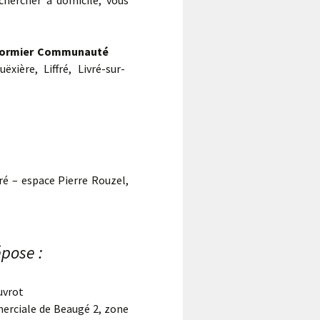
chercher à domicile, vous
ffré-Cormier Communauté
xière, Liffré, Livré-sur-
fré – espace Pierre Rouzel,
épose :
uvrot
merciale de Beaugé 2, zone