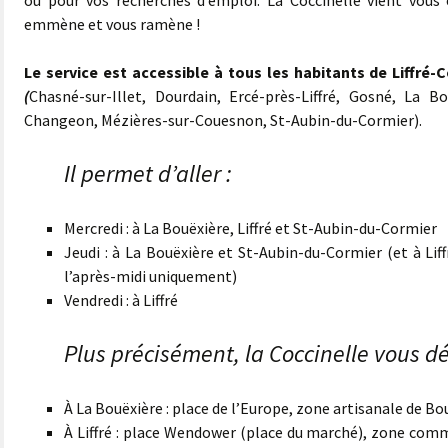
ou pour vos recherches d’emploi. La Coccinelle vient vous 
emmène et vous ramène !
Le service est accessible à tous les habitants de Li
(
Chasné-sur-Illet, Dourdain, Ercé-près-Liffré, Gosné, La Bouë
Changeon, Mézières-sur-Couesnon, St-Aubin-du-Cormier).
Il permet d’aller :
Mercredi : à La Bouëxière, Liffré et St-Aubin-du-Cormier
Jeudi : à La Bouëxière et St-Aubin-du-Cormier (et à Lif
l’après-midi uniquement)
Vendredi : à Liffré
Plus précisément, la Coccinelle vous d
À La Bouëxière : place de l’Europe, zone artisanale de Bo
À Liffré : place Wendower (place du marché), zone com