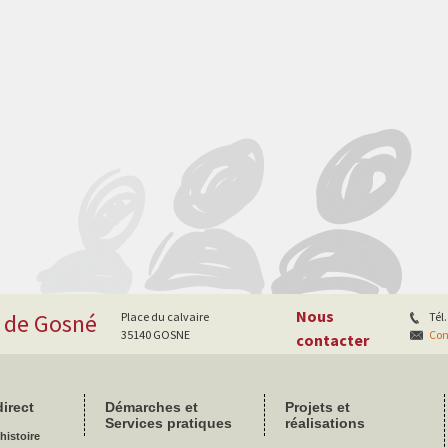
Nous
e de Gosné
Place du calvaire
Tél.
35140 GOSNE
Con
contacter
irect
Démarches et
Projets et
Services pratiques
réalisations
histoire