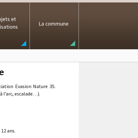
jets et
La commune
isations
e
iation Evasion Nature 35.
 à l’arc, escalade…).
 12 ans.