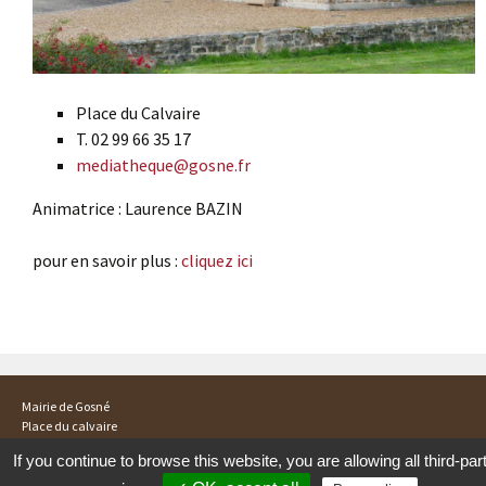
Place du Calvaire
T. 02 99 66 35 17
mediatheque@gosne.fr
Animatrice : Laurence BAZIN
pour en savoir plus :
cliquez ici
Post navigation
Mairie de Gosné
Place du calvaire
35140 GOSNE
If you continue to browse this website, you are allowing all third-par
Tél :02 99 66 32 08
mail : mairie@gosné.fr