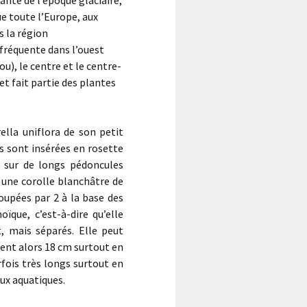
ante de l’époque glaciaire,
e toute l’Europe, aux
s la région
fréquente dans l’ouest
u), le centre et le centre-
et fait partie des plantes
rella uniflora de son petit
s sont insérées en rosette
s sur de longs pédoncules
et une corolle blanchâtre de
oupées par 2 à la base des
ïque, c’est-à-dire qu’elle
 mais séparés. Elle peut
nent alors 18 cm surtout en
fois très longs surtout en
ux aquatiques.