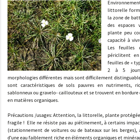
Environneme
littorelle for
la zone de bat
des espaces v
plante peu co
capacité à vi
Les feuilles
périclitent e
feuilles de « t
2 à 5 jours
morphologies différentes mais sont difficilement distinguable
sont caractéristiques de sols pauvres en nutriments, r
sablonneux ou gravelo- caillouteux et se trouvent en bordure 
en matières organiques.
Précautions /usages: Attention, la littorelle, plante protégé
fragile ! Elle ne résiste pas au piétinement, à certains impa
(stationnement de voitures ou de bateaux sur les berges),
d’une eau faiblement riche en éléments organiques et minérau