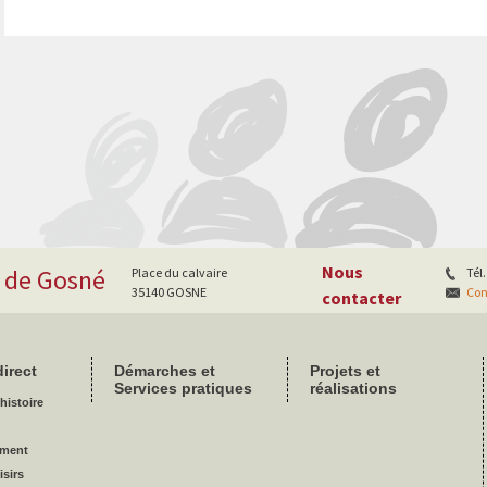
Post navigation
Nous
e de Gosné
Place du calvaire
Tél.
35140 GOSNE
Con
contacter
irect
Démarches et
Projets et
Services pratiques
réalisations
histoire
ement
isirs