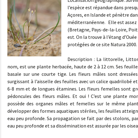
Localisation géographique: Surviv
l’espèce est répandue dans presqu
Açores, en Islande et pénètre dan
méditerranéenne. Elle est assez 
(Bretagne, Pays-de-la-Loire, Poito
est. On la trouve à l’étang d’Ouée 
protégées de ce site Natura 2000.
Description : La littorelle, Litto
nom, est une plante herbacée, haute de 2 à 12 cm. Ses feuille
basale sur une courte tige. Les fleurs mâles sont dressée
surgissant à l’aisselle des feuilles avec un calice quadrilobé 
6-8 mm et de longues étamines. Les fleurs femelles sont gr
pédoncules des fleurs mâles. Et oui ! C’est une plante mono
possède des organes mâles et femelles sur le même plant,
développer des formes aquatiques stériles, les feuilles atteig
eau peu profonde. Sa propagation se fait par des stolons, par
eau peu profonde et sa dissémination est assurée par les oisea