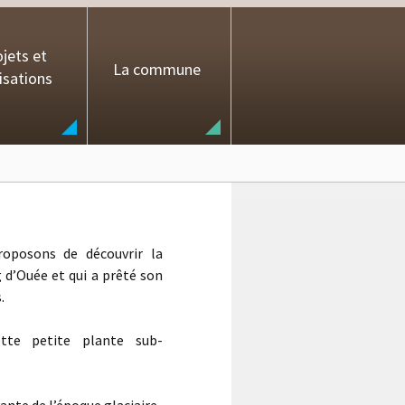
jets et
La commune
isations
roposons de découvrir la
g d’Ouée et qui a prêté son
.
ette petite plante sub-