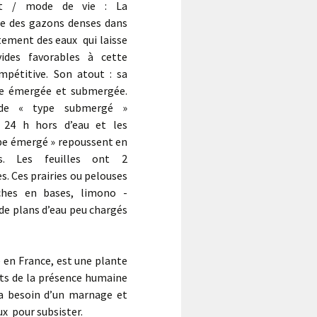
nt / mode de vie : La
me des gazons denses dans
tement des eaux qui laisse
ides favorables à cette
mpétitive. Son atout : sa
vre émergée et submergée.
 de « type submergé »
n 24 h hors d’eau et les
ype émergé » repoussent en
. Les feuilles ont 2
s. Ces prairies ou pelouses
iches en bases, limono -
de plans d’eau peu chargés
e en France, est une plante
cts de la présence humaine
 a besoin d’un marnage et
x pour subsister.