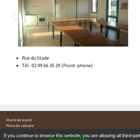
SALLE ASSOCIATIVE
Rue du Stade
Tél : 02 99 66 35 29 (Point-phone)
Post navigation
IMGP0015
Mairie de Gosné
Place du calvaire
35140 GOSNE
If you continue to browse this website, you are allowing all third-par
Tél :02 99 66 32 08